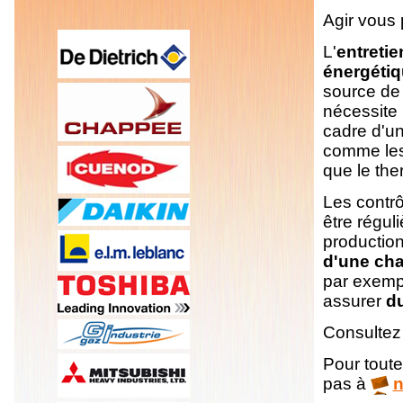
Agir vous
L'
entreti
énergéti
source de
nécessite 
cadre d'un
comme les
que le the
Les contrô
être régul
production
d'une ch
par exemp
assurer
du
Consultez 
Pour toute
pas à
n